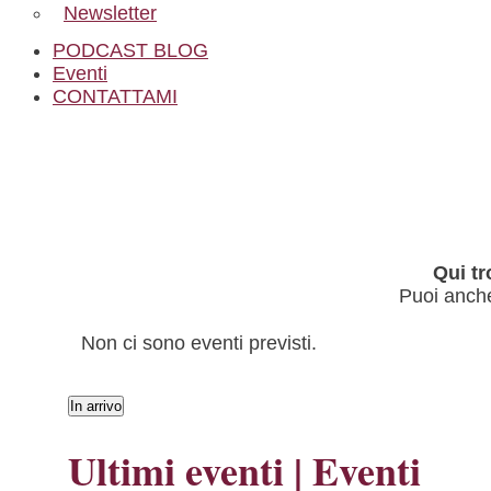
Newsletter
PODCAST BLOG
Eventi
CONTATTAMI
Qui tr
Puoi anche
Non ci sono eventi previsti.
In arrivo
Seleziona
la
Ultimi eventi | Eventi
data.