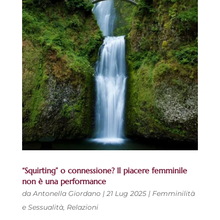
“Squirting” o connessione? Il piacere femminile
non è una performance
da
Antonella Giordano
|
21 Lug 2025
|
Femminilità
e Sessualità
,
Relazioni