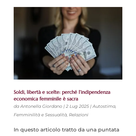
Soldi, libertà e scelte: perché l’indipendenza
economica femminile è sacra
da
Antonella Giordano
|
2 Lug 2025
|
Autostima
,
Femminilità e Sessualità
,
Relazioni
In questo articolo tratto da una puntata