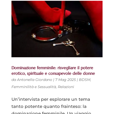
Dominazione femminile: risvegliare il potere
erotico, spirituale e consapevole delle donne
da
Antonella Giordano
|
7 Mag 2025
|
BDSM
,
Femminilità e Sessualità
,
Relazioni
Un’intervista per esplorare un tema
tanto potente quanto frainteso: la
dominazione femminile. Un viaggio