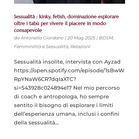
Sessualità : kinky, fetish, dominazione esplorare
oltre i tabù per vivere il piacere in modo
consapevole
da
Antonella Giordano
|
20 Mag 2025
|
BDSM
,
Femminilità e Sessualità
,
Relazioni
Sessualità insolite, intervista con Ayzad
https://open.spotify.com/episode/1sBwW
RpYNaW6CR7dqIaXTC?
si=543928c024894e17 Nel mio percorso
di coach e antropologa, ho sempre
sentito il bisogno di esplorare i limiti
dell’esperienza umana, inclusi i confini
della sessualità...